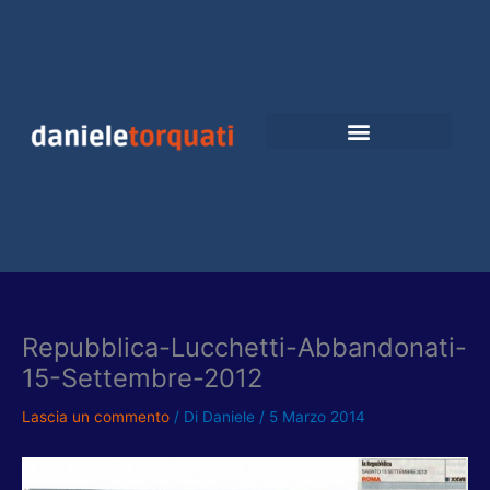
Vai
al
contenuto
Repubblica-Lucchetti-Abbandonati-
15-Settembre-2012
Lascia un commento
/ Di
Daniele
/
5 Marzo 2014