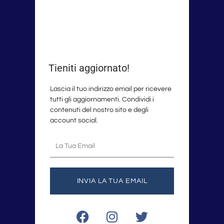
Tieniti aggiornato!
Lascia il tuo indirizzo email per ricevere
tutti gli aggiornamenti. Condividi i
contenuti del nostro sito e degli
account social.
La
tua
email
INVIA LA TUA EMAIL
F
I
T
a
n
w