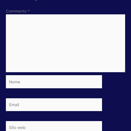
Commento
*
Nome
Email
Sito
web