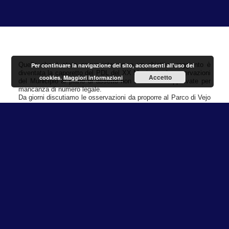
Quello che è stato annunciato come un obiettivo raggiunto è
Per continuare la navigazione del sito, acconsenti all'uso dei
diventata la caporetto del PDL del XX Municipio: le osservazioni
Accetto
cookies.
Maggiori informazioni
del Municipio al piano di assetto non sono state approvate per
mancanza di numero legale.
Da giorni discutiamo le osservazioni da proporre al Parco di Vejo
e molte iniziative sono state portate avanti dal gruppo del PD per
migliorare il piano: prendere in considerazione di localizzare le
strade per consentire alla P.A. di intervenire, la richiesta di
allargamento del cimitero e l’ufficializzazione dell’area scout di
Isola Farnese, la definizione dei confini delle Zone O della
Sacrofanese e di “Santa Cornelia”. Tutte proposte che sono
state accettate e portate a termine dalla commissione
urbanistica.
A fronte di questo lavoro di carattere generale che ci siamo
sentiti di proporre e condividere, però, come al solito la
maggioranza ha imposto altre modifiche, proposte dalla Giunta,
di carattere puntuale che hanno, non solo, svilito i lavoro di
commissione, ma hanno anche chiarito quale approccio miope la
maggioranza ha per quanto riguarda il tema.
Abbiamo assistito ad un teatrino comico e inqualificabile che ha
condotto la maggioranza non solo a perdere sul piano dei