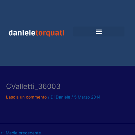
Vai
al
contenuto
CValletti_36003
Lascia un commento
/ Di
Daniele
/
5 Marzo 2014
←
Media precedente