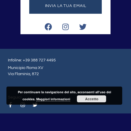
INVIA LA TUA EMAIL
F
I
T
a
n
w
c
s
i
e
t
t
b
a
t
o
g
e
Infoline: +39 388 727 4495
o
r
r
Municipio Roma XV
k
a
Via Flaminia, 872
m
Per continuare la navigazione del sito, acconsenti all'uso dei
Seguici
Accetto
cookies.
Maggiori informazioni
F
I
T
a
n
w
c
s
i
e
t
t
b
a
t
o
g
e