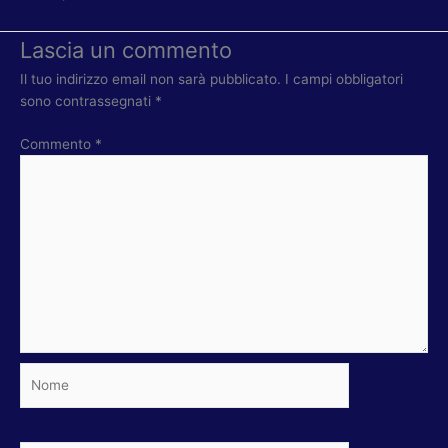
Lascia un commento
Il tuo indirizzo email non sarà pubblicato.
I campi obbligatori
sono contrassegnati
*
Commento
*
Nome