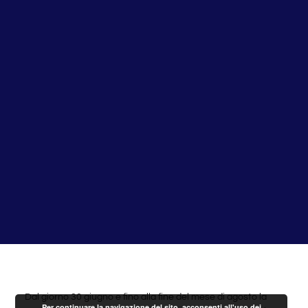
Dal giorno 30 giugno e fino alla fine del mese di agosto la
Per continuare la navigazione del sito, acconsenti all'uso dei