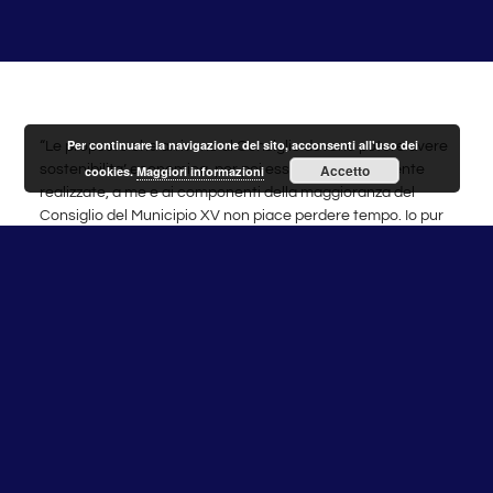
Per continuare la navigazione del sito, acconsenti all'uso dei
“Le proposte che arrivano al Consiglio devono potere avere
Accetto
sostenibilita’ economica, per poi essere concretamente
cookies.
Maggiori informazioni
realizzate, a me e ai componenti della maggioranza del
Consiglio del Municipio XV non piace perdere tempo. Io pur
essendo Consigliere continuo a svolgere il mio lavoro in un
laboratorio di ricerca – lo afferma Lucia Mosiello – Il teatrino
della politica messo in scena dall’opposizione nel Consiglio
di ieri e’ stato francamente uno spettacolo deprimente che i
cittadini del Municipio XV non meritano. Condivido la nota
dei Capigruppo sull’inutilità della discussione che si è svolta
ieri durante la quale l’opposizione ha obbligato il Consiglio
ad utilizzare il tempo per esaminare una serie di Ordini del
Giorno assolutamente inutili perché riguardanti opere
difficilmente realizzabili o che avevamo già chiesto
Nonostante questo con pazienza abbiamo ugualmente
trovato il modo di mettere a frutto il Consiglio nel vantaggio