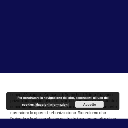
Lunedì 30 giugno il Comune di Roma ha diffidato l’azienda
Per continuare la navigazione del sito, acconsenti all'uso dei
privata concessionaria dei lavori del parcheggio antistante i
Accetto
cookies.
Maggiori informazioni
supermercati della zona di Cesano a voler immediatamente
riprendere le opere di urbanizzazione. Ricordiamo che
l’azienda è la stessa che ha costruito i supermercati e deve
per contratto ultimare la realizzazione del parcheggio.