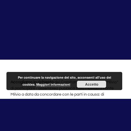
Per continuare la navigazione del sito, acconsenti all'uso dei
Accogliamo la richiesta
del Comitato “Abitare Ponte Milvio”
Accetto
cookies.
Maggiori informazioni
di posticipare l’assemblea pubblica sulla movida a Ponte
Milvio a data da concordare con le parti in causa: di
conseguenza comunichiamo la
revoca
dell’incontro che si
sarebbe dovuto tenere venerdì
11 luglio
alle ore 17.30 nella
Sala Consiglio di via Flaminia 872. Ribadiamo perciò che il
nostro intento è esclusivamente quello di migliorare la vita
del quartiere agendo con trasparenza ed in accordo con i