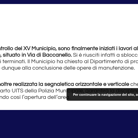
rollo del XV Municipio, sono finalmente iniziati i lavori al
situato in Via di Baccanello.
Si è riusciti infatti a sblo
i terminati. Il Municipio ha chiesto al Dipartimento di pr
e dunque alla conclusione delle opere di manutenzione.
inoltre realizzata la segnaletica orizzontale e verticale
che
rto UITS della Polizia Municipale, garantirà la disciplina 
Per continuare la navigazione del sito, 
do così l’apertura dell’area.
ranno realizzati ulteriori lavori di messa in sicurezza d
endo anche la regolamentazione degli accessi al parche
tti nel più ampio progetto di riqualificazione e messa in 
a situazione di irregolarità e congestione presente da 