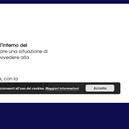
l’interno del
ccare una situazione di
ovvedere alla
, con la
al traffico interno al
Accetto
acconsenti all'uso dei cookies.
Maggiori informazioni
ello stesso
ggio. “Tale
sicurezza della via,
anni” – così in una