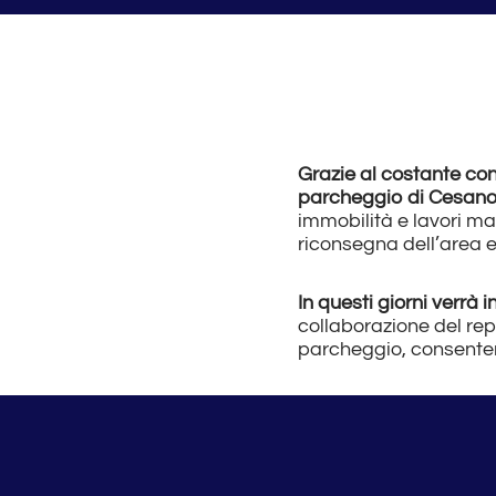
Grazie al costante cont
parcheggio di Cesano, 
immobilità e lavori ma
riconsegna dell’area 
In questi giorni verrà 
collaborazione del repa
parcheggio, consenten
Nel mese di gennaio ver
marciapiede
, preved
operazione rientra infa
dopo aver sbloccato un