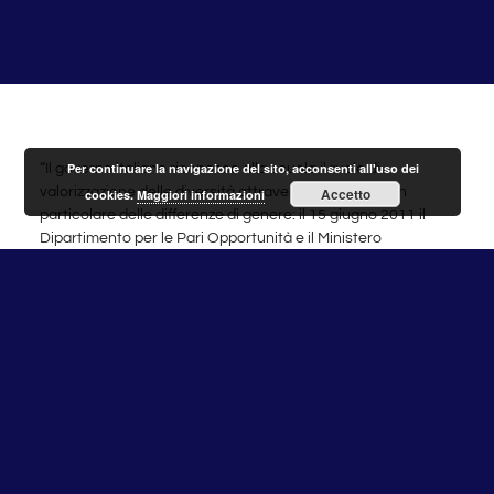
Per continuare la navigazione del sito, acconsenti all'uso dei
“Il governo italiano riconosce alla scuola il ruolo di
valorizzazione delle diversità attraverso l’istruzione, in
Accetto
cookies.
Maggiori informazioni
particolare delle differenze di genere: il 15 giugno 2011 il
Dipartimento per le Pari Opportunità e il Ministero
dell’Istruzione, Università e Ricerca (MIUR) hanno infatti
firmato un Protocollo d’intesa per la “promozione della
cultura di genere nel mondo dell’Istruzione”. A seguito
dell’accordo è stato introdotto nelle scuole italiane
l’insegnamento “Cittadinanza e Costituzione”, che
accompagna gli alunni in un percorso che attraversa
cinque ambiti fondamentali: Famiglia, Lavoro e Pari
Opportunità, Donne e Scienza, Spazio Pubblico e Gruppi
Sociali, Linguaggio e Media. Da oggi con l’adesione al
Progetto di Action Aid ‘Nei panni dell’altra’ gli obiettivi
delineati dal MIUR potranno essere facilmente raggiunti