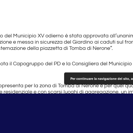
io del Municipio XV odierno è stata approvata all’unanim
zione e messa in sicurezza del Giardino ai caduti sul fro
istemazione della piazzetta di Tomba di Nerone”.
nota il Capogruppo del PD e la Consigliera del Municipi
Per continuare la navigazione del sito, 
ppresenta per la zona di Tomba di Nerone e per quel qu
 residenziale e con scarsi luoghi di aggregazione, un i
o al degrado. Si può -concludono Paccione e Mosiello- res
arco sicuro dove far giocare i bambini senza rischio di v
sul marciapiede e una piazzetta che oggi è totalmente o