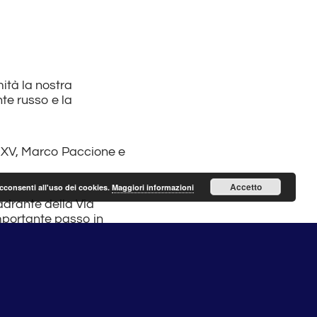
ità la nostra
nte russo e la
o XV, Marco Paccione e
Accetto
acconsenti all'uso dei cookies.
Maggiori informazioni
adrante della Via
mportante passo in
tituire in questo
ederli finire senza
scurata e fonte di