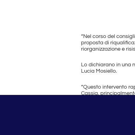
“Nel corso del consigl
proposta di riqualifica
riorganizzazione e ris
Lo dichiarano in una 
Lucia Mosiello.
“Questo intervento ra
Cassia, principalmente
avanti per il contrast
modo al territorio un p
cancelli direttamente 
degrado”.