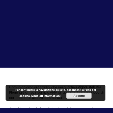
Comunichiamo ai cittadini che nei quartieri
Vigna Stelluti
e
Per continuare la navigazione del sito, acconsenti all'uso dei
Fleming
è attivo il servizio AMA di raccolta degli imballaggi di
Accetto
cookies.
Maggiori informazioni
cartone per le utenze commerciali.
Il servizio, attivo dal lunedì al sabato dalle ore 11.20 alle ore