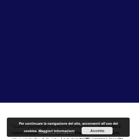
Per continuare la navigazione del sito, acconsenti all'uso dei
“Questo pomeriggio la Giunta Municipale ha
approvato il
Accetto
cookies.
Maggiori informazioni
nuovo tariffario di sosta per il parcheggio di Ponte Milvio
,