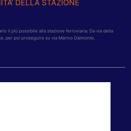
ITA’ DELLA STAZIONE
o il più possibile alla stazione ferroviaria. Da via della
te, per poi proseguire su via Marino Dalmonte,