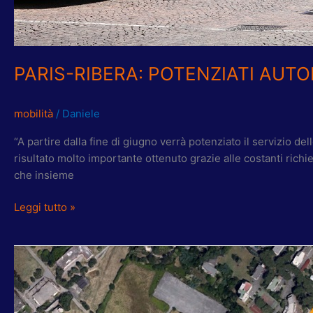
PARIS-RIBERA: POTENZIATI AUTO
mobilità
/
Daniele
“A partire dalla fine di giugno verrà potenziato il servizio de
risultato molto importante ottenuto grazie alle costanti rich
che insieme
Leggi tutto »
TORQUATI-
PARIS:
DA
LUNEDI’