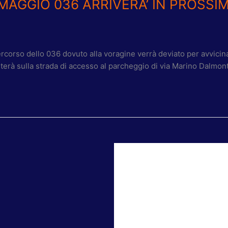
 MAGGIO 036 ARRIVERA’ IN PROSSIM
rcorso dello 036 dovuto alla voragine verrà deviato per avvicinarl
terà sulla strada di accesso al parcheggio di via Marino Dalmon