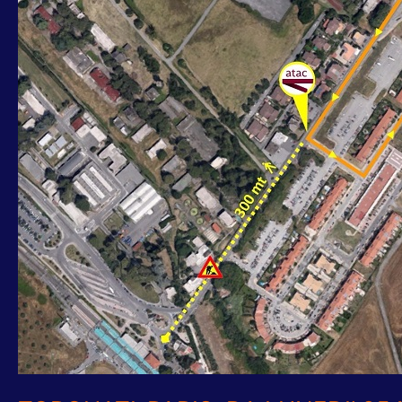
25
MAGGIO
036
ARRIVERA’
IN
PROSSIMITA’
DELLA
STAZIONE