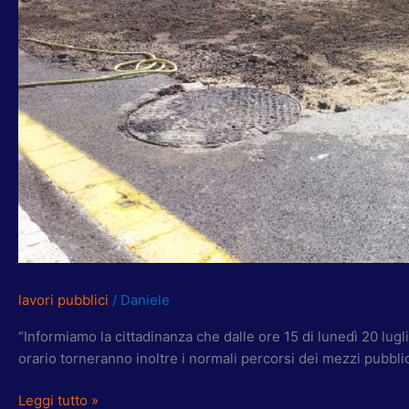
REGOLARE
lavori pubblici
/
Daniele
“Informiamo la cittadinanza che dalle ore 15 di lunedì 20 lugli
orario torneranno inoltre i normali percorsi dei mezzi pubbli
Leggi tutto »