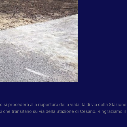
o si procederà alla riapertura della viabilità di via della Stazion
ci che transitano su via della Stazione di Cesano. Ringraziamo il