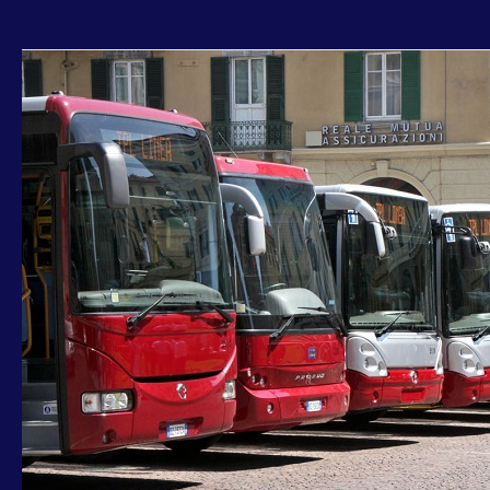
PARIS-
RIBERA:
POTENZIATI
AUTOBUS
PERIFERICI
XV
MUNICIPIO