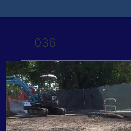
036
TORQUATI-
PARIS:
CHIUSA
VORAGINE
CESANO,
DAL
20
LUGLIO
TORNA
VIABILITA’