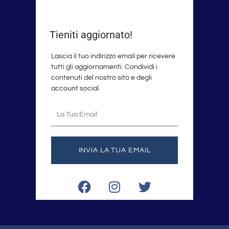
Tieniti aggiornato!
Lascia il tuo indirizzo email per ricevere
tutti gli aggiornamenti. Condividi i
contenuti del nostro sito e degli
account social.
La
tua
email
INVIA LA TUA EMAIL
F
I
T
a
n
w
c
s
i
e
t
t