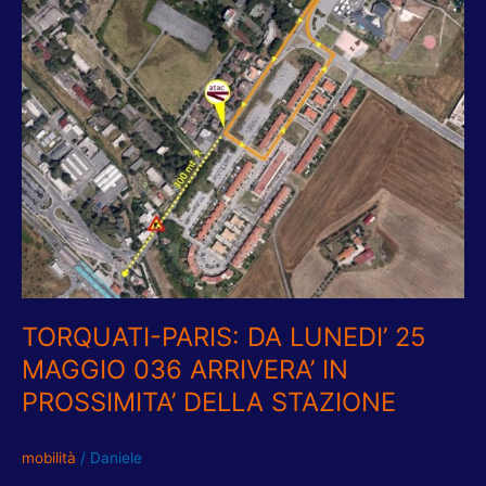
PARIS:
DA
LUNEDI’
25
MAGGIO
036
ARRIVERA’
IN
PROSSIMITA’
DELLA
STAZIONE
TORQUATI-PARIS: DA LUNEDI’ 25
MAGGIO 036 ARRIVERA’ IN
PROSSIMITA’ DELLA STAZIONE
mobilità
/
Daniele