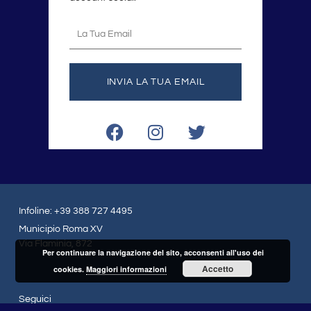
La
tua
email
INVIA LA TUA EMAIL
F
I
T
a
n
w
c
s
i
e
t
t
b
a
t
o
g
e
Infoline: +39 388 727 4495
o
r
r
Municipio Roma XV
k
a
Via Flaminia, 872
Per continuare la navigazione del sito, acconsenti all'uso dei
m
Accetto
cookies.
Maggiori informazioni
Seguici