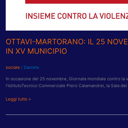
OTTAVI-MARTORANO: IL 25 NOV
IN XV MUNICIPIO
sociale
/
Daniele
In occasione del 25 novembre, Giornata mondiale contro la viol
l’IstitutoTecnico Commerciale Piero Calamandrei, la Sala del 
Leggi tutto »