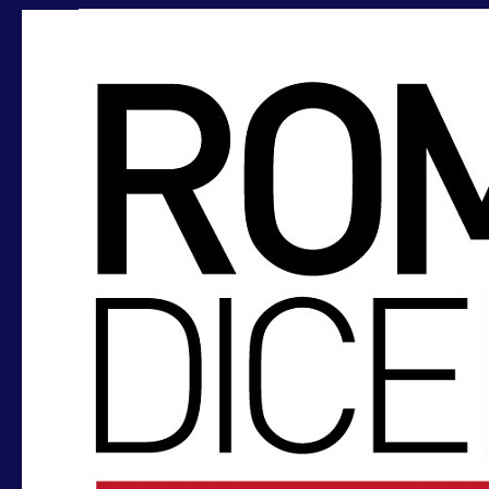
OTTAVI-
MARTORANO:
IL
25
NOVEMBRE
GIORNATA
MONDIALE
CONTRO
LA
VIOLENZA
SULLE
DONNE
IN
XV
MUNICIPIO