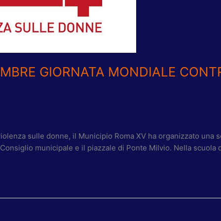
EMBRE GIORNATA MONDIALE CONT
enza sulle donne, il Municipio Roma XV ha organizzato una serie d
Consiglio municipale e il piazzale di Ponte Milvio. Nella scuola