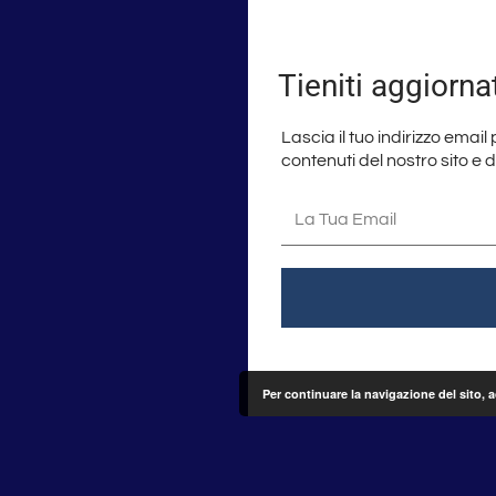
Tieniti aggiorna
Lascia il tuo indirizzo email
contenuti del nostro sito e 
La
tua
email
Per continuare la navigazione del sito, 