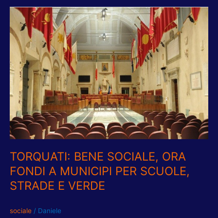
TORQUATI:
BENE
SOCIALE,
ORA
FONDI
A
MUNICIPI
PER
SCUOLE,
STRADE
E
VERDE
TORQUATI: BENE SOCIALE, ORA
FONDI A MUNICIPI PER SCUOLE,
STRADE E VERDE
sociale
/
Daniele