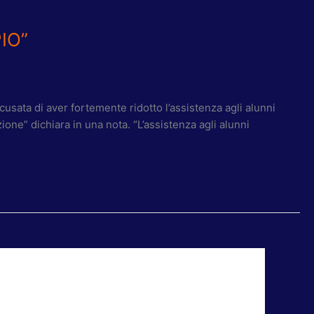
IO”
ccusata di aver fortemente ridotto l’assistenza agli alunni
ione” dichiara in una nota. “L’assistenza agli alunni