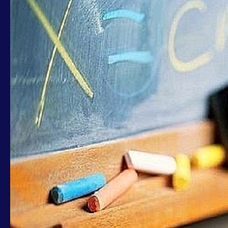
OTTAVI:
REGOLARE
IL
SERVIZIO
AEC
NELLE
SCUOLE
DEL
XV
MUNICIPIO”