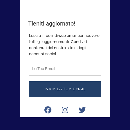
Tieniti aggiornato!
Lascia il tuo indirizzo email per ricevere
tutti gli aggiornamenti. Condividi i
contenuti del nostro sito e degli
account social.
La
tua
email
INVIA LA TUA EMAIL
F
I
T
a
n
w
c
s
i
e
t
t