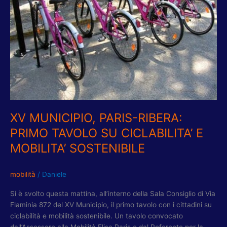
TAVOLO
SU
CICLABILITA’
E
MOBILITA’
SOSTENIBILE
XV MUNICIPIO, PARIS-RIBERA:
PRIMO TAVOLO SU CICLABILITA’ E
MOBILITA’ SOSTENIBILE
mobilità
/
Daniele
Si è svolto questa mattina, all’interno della Sala Consiglio di Via
Flaminia 872 del XV Municipio, il primo tavolo con i cittadini su
ciclabilità e mobilità sostenibile. Un tavolo convocato
dall’Assessore alla Mobilità Elisa Paris e dal Referente per la