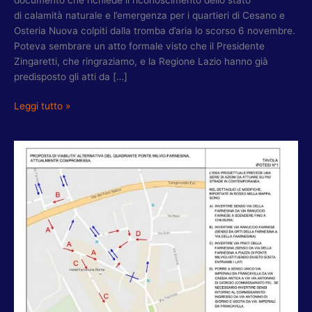
di calamità naturale e l’emergenza per i quartieri di Cesano e
Osteria Nuova colpiti dalla tromba d’aria lo scorso 6 novembre.
Poteva sembrare un atto formale visto che il Presidente
Zingaretti, che ringraziamo, e la Regione Lazio hanno già
predisposto gli atti da […]
Leggi tutto »
CROLLO
PONTE
MILVIO,
TORQUATI
(PD):
APPROVATI
NOSTRI
SUGGERIMENTI.
BENE
IL
M5S