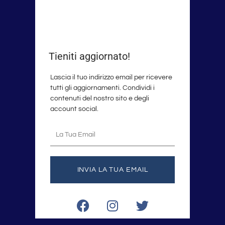
Tieniti aggiornato!
Lascia il tuo indirizzo email per ricevere
tutti gli aggiornamenti. Condividi i
contenuti del nostro sito e degli
account social.
La
tua
email
INVIA LA TUA EMAIL
F
I
T
a
n
w
c
s
i