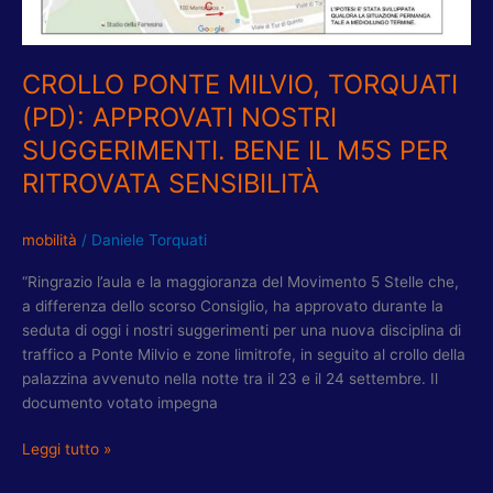
PER
RITROVATA
SENSIBILITÀ
CROLLO PONTE MILVIO, TORQUATI
(PD): APPROVATI NOSTRI
SUGGERIMENTI. BENE IL M5S PER
RITROVATA SENSIBILITÀ
mobilità
/
Daniele Torquati
“Ringrazio l’aula e la maggioranza del Movimento 5 Stelle che,
a differenza dello scorso Consiglio, ha approvato durante la
seduta di oggi i nostri suggerimenti per una nuova disciplina di
traffico a Ponte Milvio e zone limitrofe, in seguito al crollo della
palazzina avvenuto nella notte tra il 23 e il 24 settembre. Il
documento votato impegna
Leggi tutto »