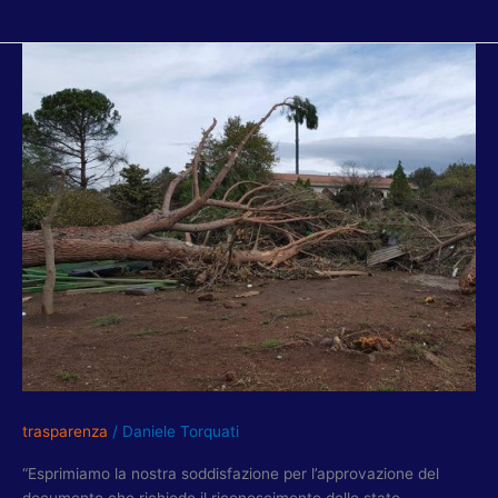
TROMBA
D’ARIA,
GRUPPO
PD
XV:
“BENE
RICHIESTA
CALAMITÀ
NATURALE
DEL
MUNICIPIO,
ORA
LO
FACCIA
ANCHE
IL
trasparenza
/
Daniele Torquati
COMUNE”
“Esprimiamo la nostra soddisfazione per l’approvazione del
documento che richiede il riconoscimento dello stato