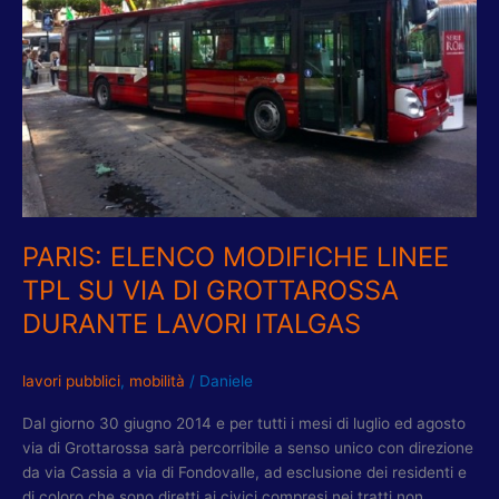
SU
VIA
DI
GROTTAROSSA
DURANTE
LAVORI
ITALGAS
PARIS: ELENCO MODIFICHE LINEE
TPL SU VIA DI GROTTAROSSA
DURANTE LAVORI ITALGAS
lavori pubblici
,
mobilità
/
Daniele
Dal giorno 30 giugno 2014 e per tutti i mesi di luglio ed agosto
via di Grottarossa sarà percorribile a senso unico con direzione
da via Cassia a via di Fondovalle, ad esclusione dei residenti e
di coloro che sono diretti ai civici compresi nei tratti non