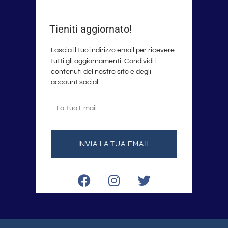
Tieniti aggiornato!
Lascia il tuo indirizzo email per ricevere
tutti gli aggiornamenti. Condividi i
contenuti del nostro sito e degli
account social.
La
tua
email
INVIA LA TUA EMAIL
F
I
T
a
n
w
c
s
i
e
t
t
b
a
t