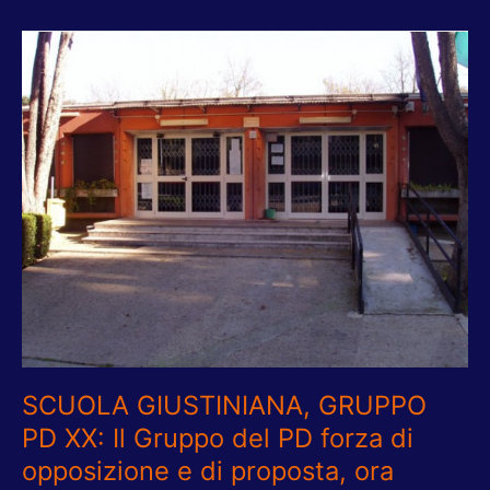
SCUOLA
GIUSTINIANA,
GRUPPO
PD
XX:
Il
Gruppo
del
PD
forza
di
opposizione
e
di
proposta,
SCUOLA GIUSTINIANA, GRUPPO
ora
vogliamo
PD XX: Il Gruppo del PD forza di
i
opposizione e di proposta, ora
finanziamenti