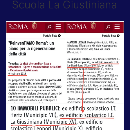
Scuola La Giustiniana
SCUOLA.
TORQUATI
(PD):
“IL
BANDO
PUBBLICO
DELLA
RAGGI
COMPRENDE
VIA
GIGLIO?”