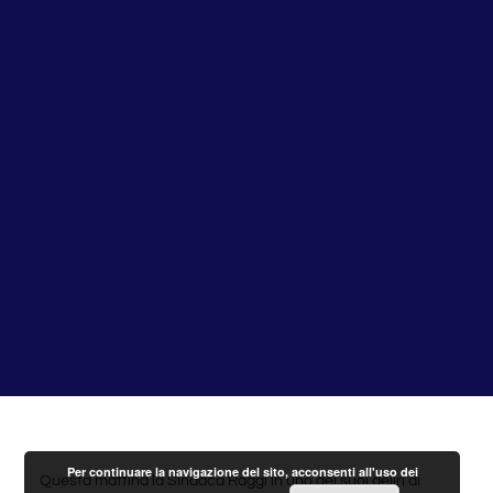
Per continuare la navigazione del sito, acconsenti all'uso dei
Questa mattina la Sindaca Raggi in uno dei suoi deliri di