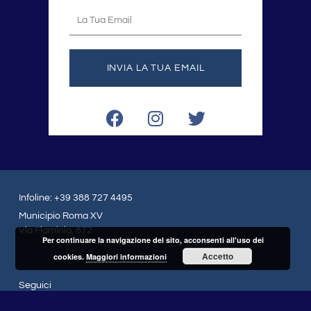
La
tua
email
INVIA LA TUA EMAIL
F
I
T
a
n
w
c
s
i
e
t
t
b
a
t
o
g
e
Infoline: +39 388 727 4495
o
r
r
Municipio Roma XV
k
a
Via Flaminia, 872
Per continuare la navigazione del sito, acconsenti all'uso dei
m
Accetto
cookies.
Maggiori informazioni
Seguici
F
I
T