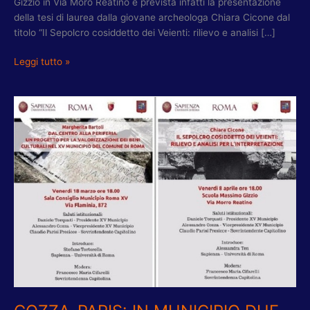
Gizzio in Via Moro Reatino è prevista infatti la presentazione
della tesi di laurea dalla giovane archeologa Chiara Cicone dal
titolo “Il Sepolcro cosiddetto dei Veienti: rilievo e analisi […]
Leggi tutto »
COZZA-
PARIS:
IN
MUNICIPIO
DUE
EVENTI
CULTURALI
SUL
NOSTRO
TERRITORIO