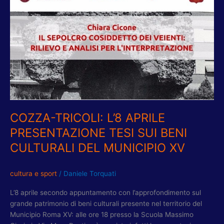
L’8
APRILE
PRESENTAZIONE
TESI
SUI
BENI
CULTURALI
DEL
MUNICIPIO
XV
COZZA-TRICOLI: L’8 APRILE
PRESENTAZIONE TESI SUI BENI
CULTURALI DEL MUNICIPIO XV
cultura e sport
/
Daniele Torquati
L’8 aprile secondo appuntamento con l’approfondimento sul
grande patrimonio di beni culturali presente nel territorio del
Municipio Roma XV: alle ore 18 presso la Scuola Massimo