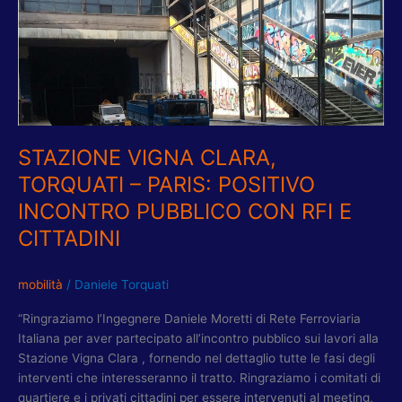
CLARA,
TORQUATI
–
PARIS:
POSITIVO
INCONTRO
PUBBLICO
CON
STAZIONE VIGNA CLARA,
RFI
TORQUATI – PARIS: POSITIVO
E
INCONTRO PUBBLICO CON RFI E
CITTADINI
CITTADINI
mobilità
/
Daniele Torquati
“Ringraziamo l’Ingegnere Daniele Moretti di Rete Ferroviaria
Italiana per aver partecipato all’incontro pubblico sui lavori alla
Stazione Vigna Clara , fornendo nel dettaglio tutte le fasi degli
interventi che interesseranno il tratto. Ringraziamo i comitati di
quartiere e i privati cittadini per essere intervenuti al meeting,