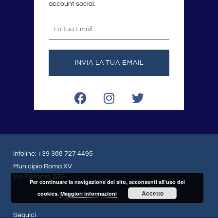
account social.
La
tua
email
INVIA LA TUA EMAIL
F
I
T
a
n
w
c
s
i
e
t
t
b
a
t
o
g
e
Infoline: +39 388 727 4495
o
r
r
Municipio Roma XV
k
a
Via Flaminia, 872
Per continuare la navigazione del sito, acconsenti all'uso dei
m
Accetto
cookies.
Maggiori informazioni
Seguici