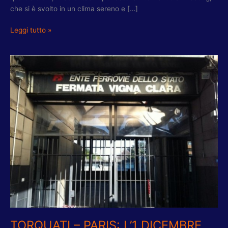
che si è svolto in un clima sereno e […]
Leggi tutto »
TORQUATI
–
PARIS:
L’1
DICEMBRE
INCONTRO
PUBBLICO
CON
RETE
FERROVIARIA
ITALIANA
PER
ILLUSTRARE
I
LAVORI
TORQUATI – PARIS: L’1 DICEMBRE