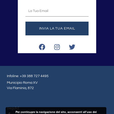
La
tua
email
INVIA LA TUA EMAIL
F
I
T
a
n
w
c
s
i
e
t
t
b
a
t
o
g
e
Infoline: +39 388 727 4495
o
r
r
Municipio Roma XV
k
a
Via Flaminia, 872
m
Seguici
Per continuare la navigazione del sito, acconsenti all'uso dei