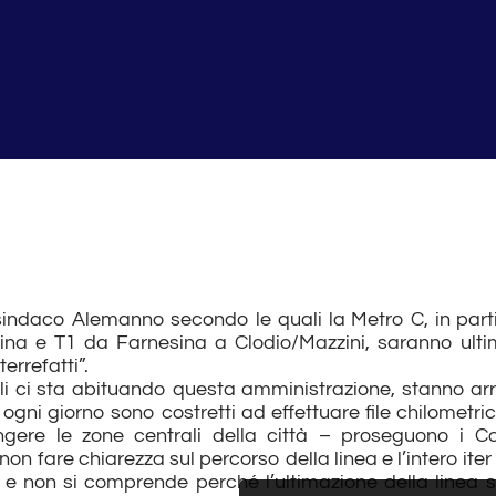
 sindaco Alemanno secondo le quali la Metro C, in parti
ina e T1 da Farnesina a Clodio/Mazzini, saranno ultim
errefatti”.
quali ci sta abituando questa amministrazione, stanno a
e ogni giorno sono costretti ad effettuare file chilometri
gere le zone centrali della città – proseguono i Co
n fare chiarezza sul percorso della linea e l’intero iter
e non si comprende perché l’ultimazione della linea si