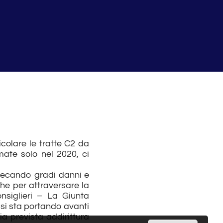
colare le tratte C2 da
ate solo nel 2020, ci
rrecando gradi danni e
che per attraversare la
nsiglieri – La Giunta
 si sta portando avanti
a prevista addirittura