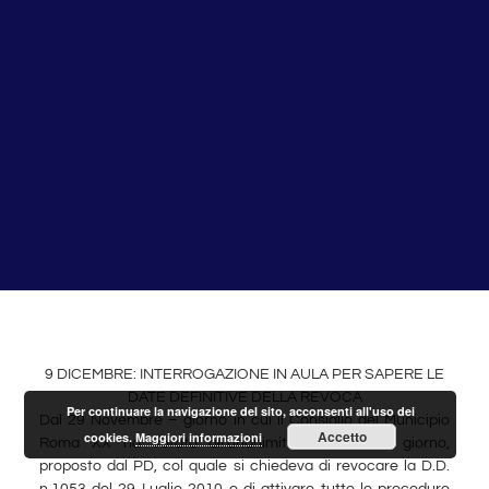
9 DICEMBRE: INTERROGAZIONE IN AULA PER SAPERE LE
DATE DEFINITIVE DELLA REVOCA
Per continuare la navigazione del sito, acconsenti all'uso dei
Dal 29 Novembre – giorno in cui il Consiglio del Municipio
Accetto
cookies.
Maggiori informazioni
Roma XX ha votato all’unanimità l’ordine del giorno,
proposto dal PD, col quale si chiedeva di revocare la D.D.