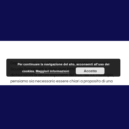
Dopo il sopralluogo effettuato questa mattina presso la
Per continuare la navigazione del sito, acconsenti all'uso dei
Scuola Tomassetti e dopo aver letto ed ascoltato le
Accetto
cookies.
Maggiori informazioni
dichiarazioni di alcuni esponenti del PDL del XX Municipio,
pensiamo sia necessario essere chiari a proposito di una
vicenda che interessa la sicurezza dei nostri bambini.
Il Gruppo del PD è da sempre aperto al dialogo e disposto a
collaborare sui problemi importanti. Non si approfitterà,
perciò, dell’episodio del crollo della scuola Tomassetti per
abbandonarsi a polemiche sterili ed inutili: situazioni di
criticità, come quella verificatasi, non richiedono agitatori di
folle. Tanto meno, però, c’è bisogno di incantatori di