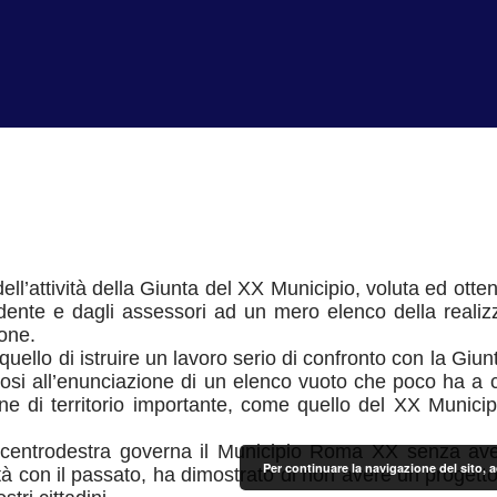
ll’attività della Giunta del XX Municipio, voluta ed otte
idente e dagli assessori ad un mero elenco della realizz
one.
uello di istruire un lavoro serio di confronto con la Giu
osi all’enunciazione di un elenco vuoto che poco ha a c
ne di territorio importante, come quello del XX Munici
il centrodestra governa il Municipio Roma XX senza a
Per continuare la navigazione del sito, 
ità con il passato, ha dimostrato di non avere un progett