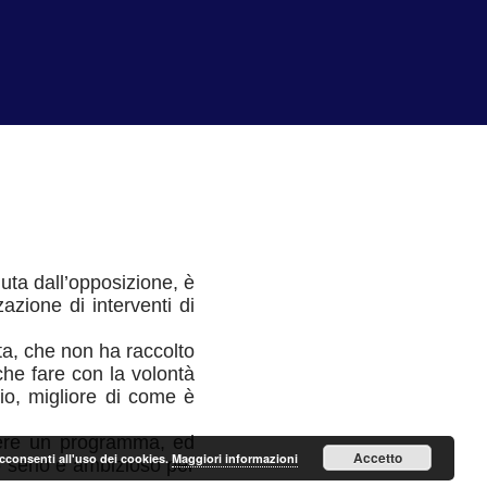
nuta dall’opposizione, è
azione di interventi di
nta, che non ha raccolto
he fare con la volontà
pio, migliore di come è
vere un programma, ed
Accetto
acconsenti all'uso dei cookies.
Maggiori informazioni
o serio e ambizioso per