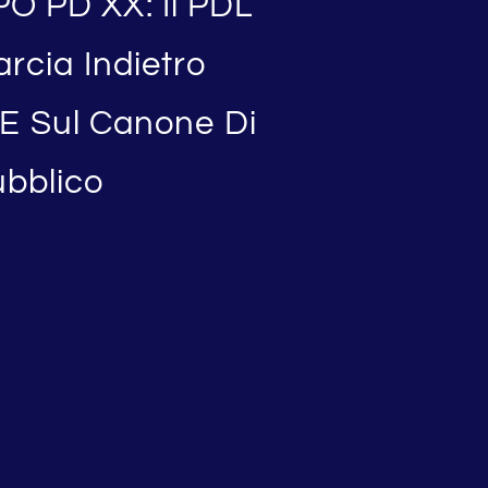
O PD XX: Il PDL
rcia Indietro
i E Sul Canone Di
bblico