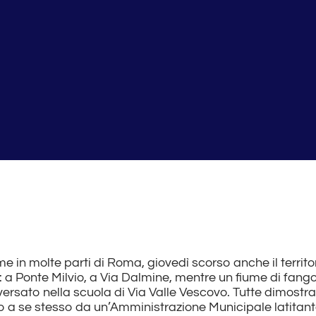
 in molte parti di Roma, giovedì scorso anche il territo
 a Ponte Milvio, a Via Dalmine, mentre un fiume di fang
iversato nella scuola di Via Valle Vescovo. Tutte dimostra
o a se stesso da un’Amministrazione Municipale latitant