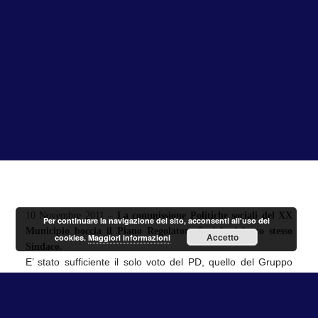
10 Novembre 2011 –
La commissione Politiche sociali del XX
Per continuare la navigazione del sito, acconsenti all'uso dei
Municipio boccia il Piano Regolatore Sociale del suo stesso
Accetto
cookies.
Maggiori informazioni
Sindaco.
E’ stato sufficiente il solo voto del PD, quello del Gruppo
misto e l’astensione di due membri del PDL a bocciare il
Piano Regolatore Sociale di Roma Capitale, che fa acqua
da tutte le parti.