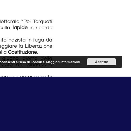
lettorale “Per Torquati
sulla
lapide
in ricordo
ito nazista in fuga da
teggiare la Liberazione
ella
Costituzione
.
 giugno
, giorno della
Accetto
acconsenti all'uso dei cookies.
Maggiori informazioni
ticata dal Sindaco e
are, compresi gli altri
30
per festeggiare il 25