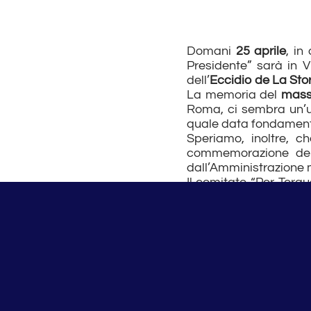
Domani
25 aprile
, in
Presidente” sarà in 
dell’
Eccidio de La Sto
La memoria del
mass
Roma, ci sembra un’uti
quale data fondamenta
Speriamo, inoltre, ch
commemorazione dell
dall’Amministrazione 
Il comitato “Per Torqu
candidati alla Preside
aprile e rendere oma
Comitato Per Torquati