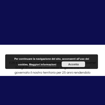
Per continuare la navigazione del sito, acconsenti all'uso dei
Il 26 e 27 maggio scegli di cambiare il Municipio XV insieme!
Accetto
cookies.
Maggiori informazioni
Scegli di cambiare una classe dirigente che ha mal
governato il nostro territorio per 25 anni rendendolo
invivibile sotto tutti i punti di vista.
SCEGLI TORQUATI PRESIDENTE
DEL
MUNICIPIO
XV (ex XX)
per tornare ad essere protagonista e partecipare insieme
alla costruzione di un municipio moderno, concreto,
trasparente e rispettoso di ogni singolo cittadino.