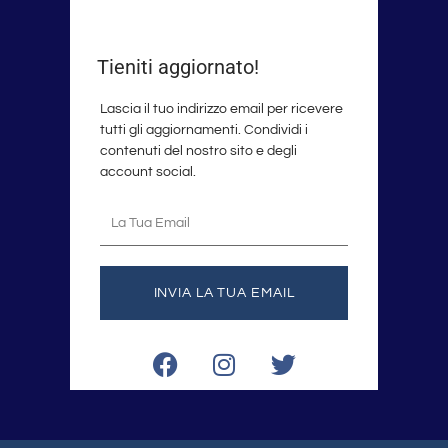
Tieniti aggiornato!
Lascia il tuo indirizzo email per ricevere
tutti gli aggiornamenti. Condividi i
contenuti del nostro sito e degli
account social.
La
tua
email
INVIA LA TUA EMAIL
F
I
T
a
n
w
c
s
i
e
t
t