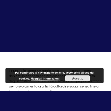
Il Municipio Roma XV rende noto che possono essere
Per continuare la navigazione del sito, acconsenti all'uso dei
richiesti in concessione provvisoria i locali di tutti i plessi
Accetto
cookies.
Maggiori informazioni
degli istituti comprensivi che si trovano sul proprio territorio
per lo svolgimento di attività culturali e sociali senza fine di
lucro, in orario extrascolastico.
Potranno presentare le domande esclusivamente le
associazioni sportive e culturali entro il 30 aprile 2014: la