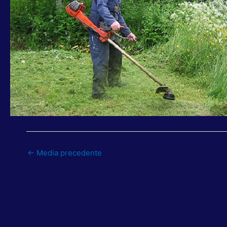
←
Media precedente