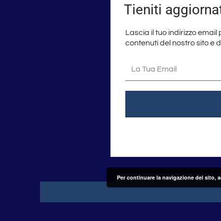
Tieniti aggiorna
Lascia il tuo indirizzo email
contenuti del nostro sito e 
La
tua
email
Per continuare la navigazione del sito, 
Seguici