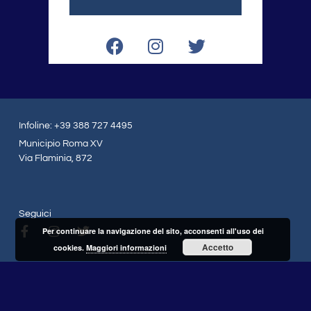
F
I
T
a
n
w
c
s
i
e
t
t
b
a
t
o
g
e
Infoline: +39 388 727 4495
o
r
r
Municipio Roma XV
k
a
Via Flaminia, 872
m
Seguici
F
I
T
Per continuare la navigazione del sito, acconsenti all'uso dei
a
n
w
Accetto
cookies.
Maggiori informazioni
c
s
i
e
t
t
b
a
t
o
g
e
o
r
r