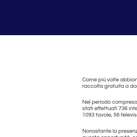
Come più volte abbiam
raccolta gratuita a dom
Nel periodo compreso 
stati effettuati 736 in
1093 tavole, 56 televiso
Nonostante la presenza 