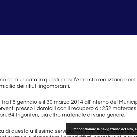
o comunicato in questi mesi l’Ama sta realizzando ne
icilio dei rifiuti ingombranti.
tra l’8 gennaio e il 30 marzo 2014 all’interno del Muni
terventi presso i domicili con il recupero di: 252 materassi
ri, 64 frigoriferi, più altro materiale di vario genere.
Per continuare la navigazione del sito, 
di questo utilissimo servizio, molti cittadini preferisco