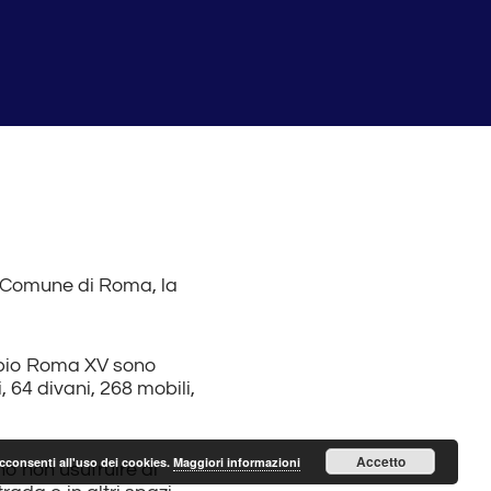
l Comune di Roma, la
cipio Roma XV sono
, 64 divani, 268 mobili,
Accetto
acconsenti all'uso dei cookies.
Maggiori informazioni
no non usufruire di