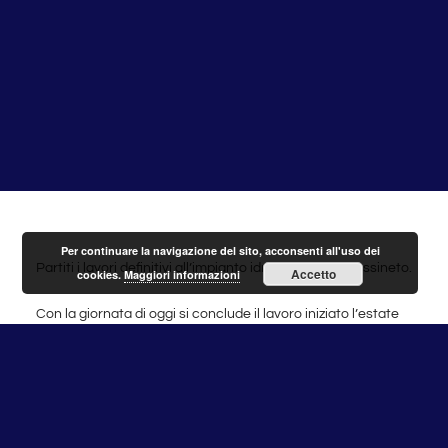
Per continuare la navigazione del sito, acconsenti all'uso dei
Partiti i lavori definitivi all’impianto idrovoro di Via Frassineto.
Accetto
cookies.
Maggiori informazioni
Con la giornata di oggi si conclude il lavoro iniziato l’estate
scorsa per sbloccare il cantiere fermo da oltre 2 anni.
Pur non essendo di nostra competenza ci siamo fatti carico
di convocare innumerevoli riunioni con Ardis e Acea perché
siamo convinti che tutto quello che ricade sul nostro
territorio, a prescindere dalle competenze, sia una nostra