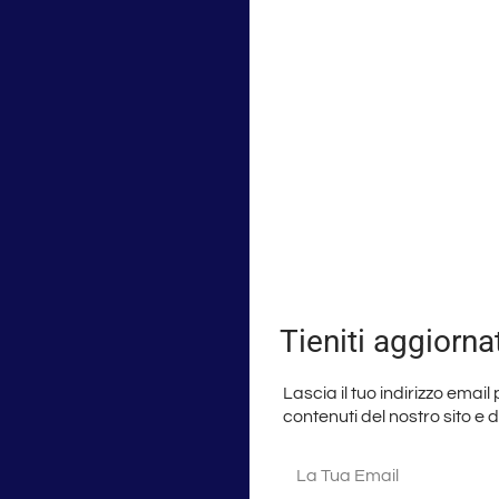
Tieniti aggiorna
Lascia il tuo indirizzo email
contenuti del nostro sito e 
La
tua