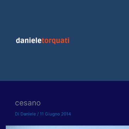
Vai
al
contenuto
cesano
Di
Daniele
/
11 Giugno 2014