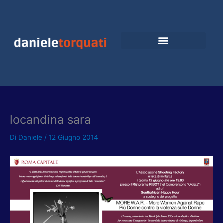
Vai
al
contenuto
locandina sara
Di
Daniele
/
12 Giugno 2014