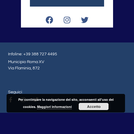
F
I
T
a
n
w
c
s
i
e
t
t
b
a
t
o
g
e
Infoline: +39 388 727 4495
o
r
r
Municipio Roma XV
k
a
Via Flaminia, 872
m
Seguici
F
I
T
Per continuare la navigazione del sito, acconsenti all'uso dei
a
n
w
Accetto
cookies.
Maggiori informazioni
c
s
i
e
t
t
b
a
t
o
g
e
o
r
r