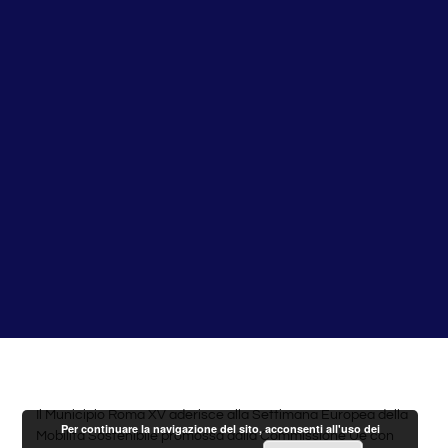
Il Municipio Roma XV aderisce alla Settimana Europea della
Per continuare la navigazione del sito, acconsenti all'uso dei
Mobilità Sostenibile promossa dalla Commissione Ue con