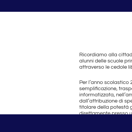
Ricordiamo alla cittad
alunni delle scuole pri
attraverso le cedole li
Per l’anno scolastico 
semplificazione, trasp
informatizzata, nell’a
dall’attribuzione di spec
titolare della potestà 
direttamente presso u
identità in corso di val