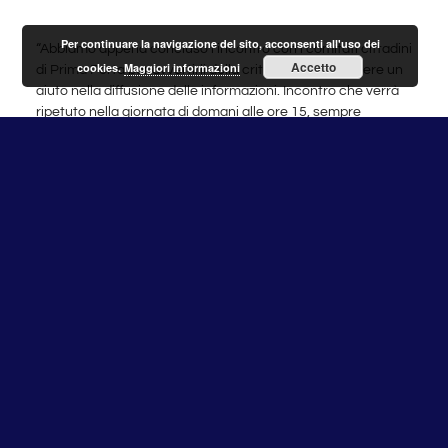
Per continuare la navigazione del sito, acconsenti all'uso dei
“Abbiamo appena concluso l’incontro con i comitati cittadini
Accetto
cookies.
Maggiori informazioni
di Prima Porta per avvertirli della criticità e per chiedere un
aiuto nella diffusione delle informazioni. Incontro che verrà
ripetuto nella giornata di domani alle ore 15, sempre
nell’ufficio della presidenza del XV Municipio.
Dalle ore 21 di questa sera sarà aperta l’unità di crisi
territoriale presso la sede del Gruppo di Polizia Locale in via
Federico Caprilli il cui recapito telefonico è lo 0667697305. Il
numero rimarrà attivo h24 così come quello della Sala
Operativa della Protezione Civile 0667109200 o il numero
verde 800854854.
Infine in queste ultime ore Il Prefetto di Roma ha convocato
per questo pomeriggio il CCS (Centro Coordinamento
Soccorsi) con Roma Capitale, Regione Lazio e tutti gli enti
coinvolti, stabilendo per
domani, giovedì 6 novembre, la
chiusura di tutte le scuole di Roma e provincia, di ogni
ordine e grado
”.