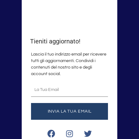
Tieniti aggiornato!
Lascia il tuo indirizzo email per ricevere
tutti gli aggiornamenti. Condividi i
contenuti del nostro sito e degli
account social.
La
tua
email
INVIA LA TUA EMAIL
F
I
T
a
n
w