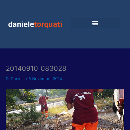
Vai
al
contenuto
20140910_083028
Di
Daniele
/
6 Novembre 2014