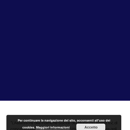
Per continuare la navigazione del sito, acconsenti all'uso dei
“L’Assessore alle Politiche Sociali del Municipio Roma XV, di
Accetto
cookies.
Maggiori informazioni
concerto con la Asl RmE, invita i cittadini a partecipare agli