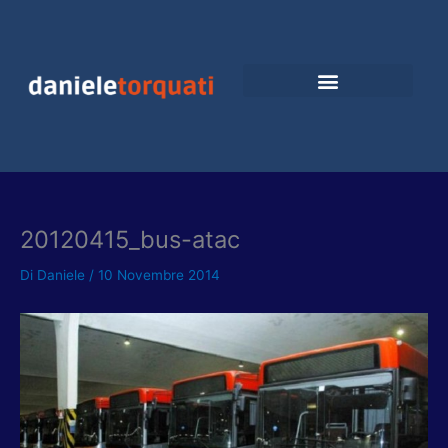
Vai
al
contenuto
20120415_bus-atac
Di
Daniele
/
10 Novembre 2014